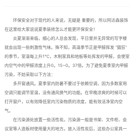
环保安全对于现代的人来说，无疑是 重要的，所以阿达森装饰
在这里给大家说说夏季装修怎么才能更环保安全！
炎夏渐渐来临，细心的人总会发现，平日里并无异常的写字楼
就会出现一些刺激性气味。殊不知，高温季节正是甲醛挥发 “猖狂”
的季节，室温每上升1℃，木制家具和地板等处挥发的甲醛，会使室
内空气中的甲醛浓度上升0。15~0。37倍。为了避免夏季室内甲醛
污染，不妨采取以下方法：
多开窗通风。夏季室内防暑不要过于依赖空调，因为多数家用
空调只能调节室温，没有通风换气的功能。在早晚凉爽的时候可以
打开窗户，以有效降低室内污染物质的浓度，能有效洁净室内空
气。
在污染源处放置一些活性炭。污染源一般是书架、文件柜、会
议室等人造板材使用量大的地方。放入活性炭后，这些办公家具一