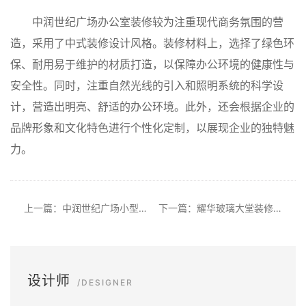
中润世纪广场办公室装修较为注重现代商务氛围的营
造，采用了中式装修设计风格。装修材料上，选择了绿色环
保、耐用易于维护的材质打造，以保障办公环境的健康性与
安全性。同时，注重自然光线的引入和照明系统的科学设
计，营造出明亮、舒适的办公环境。此外，还会根据企业的
品牌形象和文化特色进行个性化定制，以展现企业的独特魅
力。
上一篇：中润世纪广场小型办公室装修
下一篇：耀华玻璃大堂装修效果
设计师
/DESIGNER