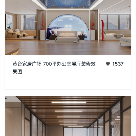
在商业空间设计日益注重体验感与实用性的当下，集展示、办
黄台家居广场 700平办公室展厅装修效
1537
公、洽谈于一体的综合型空间，已成为众多品牌提升形象、提高
果图
效率的重要载体。黄台家居广场全新打造的 700 平方米办公室
丨
丨