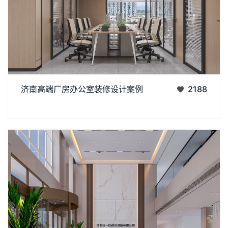
本次装修工程以高端大气来装修济南厂房办公室项目，以现
济南高端厂房办公室装修设计案例
2188
代简约赋能高效办公为核心，完成了从传统生产型厂房到现代化
丨
丨
高端办公空间的焕新升级。我们在办公室装修设计中深度