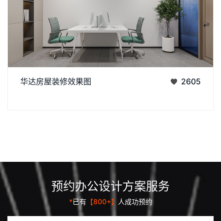
作为济南办公室装修中文化感休闲空间的代表，华达茶歇室以新
华达房屋装修效果图
2605
中式风格为主调：原木茶桌搭配简约禅意座椅，背景注入东方韵
丨
丨
味，嵌入式灯带与陈列柜烘托雅致氛围，既契合济南办公室装
预约办公设计方案服务
*
已有
【800+】
人成功预约