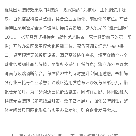
维康国际装修效果以 “科技感 + 现代简约” 为核心，主色调选用浅
灰、白色搭配科技蓝点缀，契合企业国际化、前沿化的定位。前台
接待区采用哑光金属与玻璃拼接的背景墙，嵌入发光的 “维康国际”
LOGO，搭配悬浮式接待台与简约艺术装置，营造轻盈前卫的第一印
象；开放办公区采用模块化智能工位，配备可调节灯光与充电接
口，桌面预留无线投屏设备，满足高效协作需求，墙面穿插企业全
球业务版图挂画与绿植，平衡科技感与自然气息；独立办公室以木
饰面与玻璃隔断结合，保障私密性的同时提升空间通透感，书柜陈
列行业典籍与企业荣誉；洽谈区选用质感布艺沙发与圆形茶几，搭
配暖光吊灯，为商务沟通营造舒适氛围，同时在走廊、休闲区融入
科技元素装饰（如流线型灯带、数字艺术屏），强化品牌调性，整
体空间兼具国际化形象与实用办公功能，贴合企业发展需求。