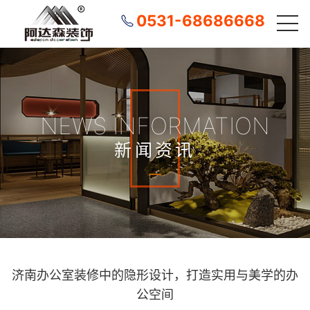
0531-68686668
NEWS INFORMATION
新闻资讯
济南办公室装修中的隐形设计，打造实用与美学的办
公空间