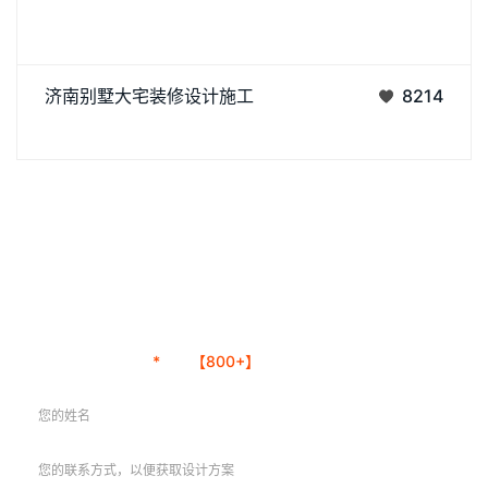
济南别墅大宅装修设计施工
8214
丨
丨
预约办公设计方案服务
*
已有
【800+】
人成功预约