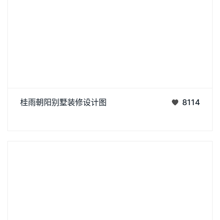
桂雨朝阳
桂雨朝阳别墅装修设计图
8114
丨
丨