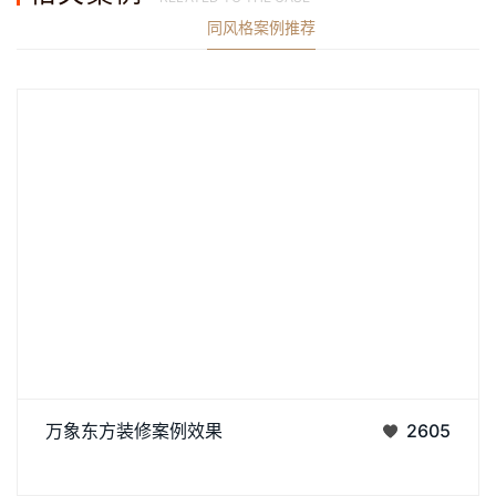
同风格案例推荐
查看更多案例
济南阿达森装饰为万象东方设计的现代简约风装修，以浅米
万象东方装修案例效果
2605
色系打底，整面定制柜藏起杂乱的隐形收纳巧思，正契合济南写
丨
丨
字楼办公室装修里的高效空间利用逻辑;悬浮式电视柜的轻盈感