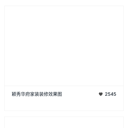
济南阿达森装饰为颖秀华府打造的现代极简轻奢风。浅米色
颖秀华府家装装修效果图
2545
大尺寸沙发柔化空间，搭配焦糖棕单人椅，用撞色拉出层次感;黑
丨
丨
白纹理茶几与同质感背景墙呼应，高级又利落。深色木饰面 +