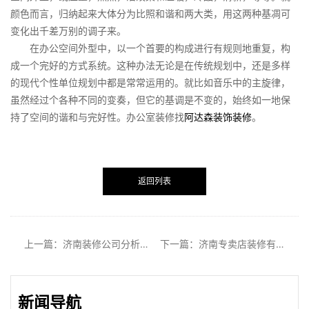
颜色而言，归纳起来大体分为比照和谐和两大类，用这两种基凋可
变化出千差万别的调子来。
在办公空间外型中，以一个首要的构成进行有规则地重复，构
成一个完好的方式系统。这种办法无论是在传统规划中，还是多样
的现代个性单位规划中都是常常运用的。就比如音乐中的主旋律，
虽然经过个各种不同的变奏，但它的基调是不变的，始终如一地保
持了空间的谐和与完好性。办公室装修找
阿达森装饰装修
。
返回列表
上一篇：济南装修公司分析硅藻泥和艺术漆之间的区别
下一篇：济南专卖店装修有哪些技巧
新闻导航