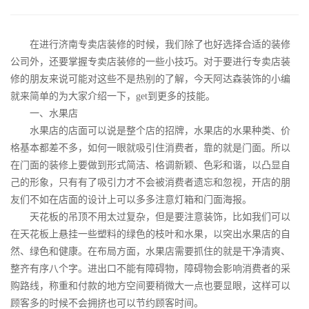
在进行济南专卖店装修的时候，我们除了也好选择合适的装修
公司外，还要掌握专卖店装修的一些小技巧。对于要进行专卖店装
修的朋友来说可能对这些不是热别的了解，今天阿达森装饰的小编
就来简单的为大家介绍一下，get到更多的技能。
一、水果店
水果店的店面可以说是整个店的招牌，水果店的水果种类、价
格基本都差不多，如何一眼就吸引住消费者，靠的就是门面。所以
在门面的装修上要做到形式简洁、格调新颖、色彩和谐，以凸显自
己的形象，只有有了吸引力才不会被消费者遗忘和忽视，开店的朋
友们不如在店面的设计上可以多多注意灯箱和门面海报。
天花板的吊顶不用太过复杂，但是要注意装饰，比如我们可以
在天花板上悬挂一些塑料的绿色的枝叶和水果，以突出水果店的自
然、绿色和健康。在布局方面，水果店需要抓住的就是干净清爽、
整齐有序八个字。进出口不能有障碍物，障碍物会影响消费者的采
购路线，称重和付款的地方空间要稍微大一点也要显眼，这样可以
顾客多的时候不会拥挤也可以节约顾客时间。