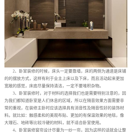
2
、卧室装修的时候，床头一定要靠墙，床的两侧为通道是床铺
的的摆放方式，这样有利于业主上床以及下床，而且活动起来更加
宽敞的感觉，床底尽量保持清洁，一定不要堆积杂物。
3
、卧室装修时，对于材料的选择我们也是需要特别注意的，因
为我们都知道卧室是人们休息的区域，所以在隔音效果方面需要非
常的重视，在装修主卧时应该选择具有消音性及隔音性好的装饰材
料。就比如：触感柔和的美观布贴、更加的有保温效果的地毯，像
大理石、地砖等比较冷硬的材料，就不适合卧室使用。
4
、卧室装修窗帘设计尽量为一纱一帘，因为这样的话就会让整