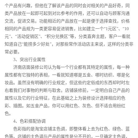
个产品有兴趣，但他在了解该产品的同时会对相关的产品好奇，同
类产品放在一起即可起到对比参考的作用，还可以自动与顾客沟通
交流，促进交易。功能相近的产品放在一起是便于选择查找，价格
相同的产品规为一类更容易促进销售，比如建立一个“1元区”、“10
元”、“活动促销区”、“积分兑换区”等，分类直奔主题，客户一看就
知道自己“能捞多少好处”，对那些常作活动店主来说，这样的分类非
常必要。
3
、突出行业属性
济南店面装修公司认为每一个行业都有其特定的属性，每一种
属性都有它独特的表相，一看就知道哪是五金、哪时纺织、哪是化
妆品。虽然没有明确的行业规定，但这些约定俗成的东西却时时左
右着我们对事物的判断与取舍。店铺装修前，一定明白自己产品的
属性以及它的行业特征，在此基础之上为装修设计选择相应的色
彩、插图。如五金产品，你可以用红色、灰色、但不适合用纷红
色。
4
、色彩搭配协调
色彩指的是淘宝店铺主色调，即整体看上去为红色、绿色、蓝
色等。店铺的主色调与产品的属性是分不开的，一旦确定主色调，