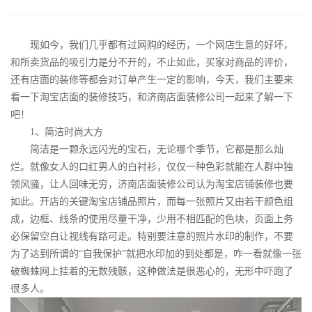
现如今，我们几乎都有过网购的经历，一个网店生意的好坏，
和所卖货品的吸引力是分不开的，不止如此，买家对商品的评价，
还有店面的装修等都会对订单产生一定的影响，今天，我们主要来
看一下淘宝店面的装修技巧，和济南店面装修公司一起来了解一下
吧！
1
、简洁时尚大方
简洁是一颗永远闪光的宝石，无论哪个季节，它都是那么灿
烂。就像女人的口红男人的白衬衫，仅仅一种色彩就能在人群中独
领风骚，让人回味无穷，济南店面装修公司认为淘宝店铺装修也要
如此。开店的关键淘宝店铺品照片，而每一张照片又由若干颜色组
成，边框、线条的使用尽量干净，少用不相匹配的色块，页面上务
必保留空白让视线有路可走。特别要注意的照片水印的制作，不要
为了达到所谓的“自我保护”就把水印加的到处都是，咋一看就像一张
破蜘蛛网上挂着的无数残骸，这种做法是很恶心的，无形中吓跑了
很多人。