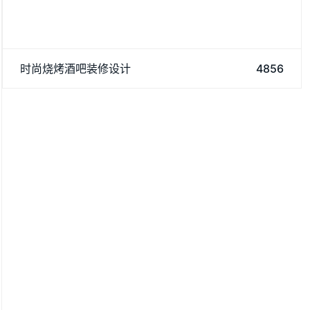
时尚烧烤酒吧装修设计融合了现代与休闲元素，创造出独特
时尚烧烤酒吧装修设计
4856
的用餐与娱乐空间。设计以开放式布局为主，打破传统界限，让
顾客在享受美食的同时，也能沉浸在音乐与氛围中。整体
装修案例
DECORATION CASES