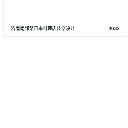
济南阿达森专注于研究餐饮装修方面，济南南部某日本料理店装
济南南部某日本料理店装修设计
4632
修吸引了许多顾客前来就餐，如果您有装修方面需求，欢迎来资
讯我们。
服务优势
SERVICE ADVANTAGES