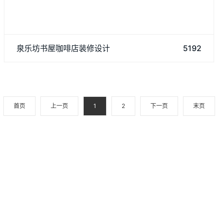
泉乐坊书屋咖啡店装修设计融合了书香与咖啡香，营造出安
泉乐坊书屋咖啡店装修设计
5192
静而温馨的学习氛围。店内采用木质书架，以白色为主色调，书
籍错落有致地摆放，营造出浓厚的文化氛围。咖啡区则以简约
首页
上一页
1
2
下一页
末页
办公室装修定制
CUSTOMIZATION OF OFFICE