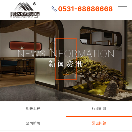
0531-68686668
NEWS INFORMATION
新闻资讯
相关工程
行业新闻
公司新闻
常见问题